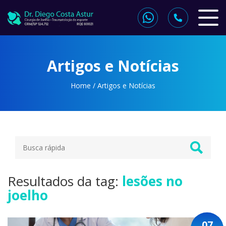
Artigos e Notícias
Home
/
Artigos e Notícias
Resultados da tag:
lesões no
joelho
07