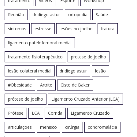
tratamento
Videos
Esporte
Workshop
Reunião
dr diego astur
ortopedia
Saúde
sintomas
estresse
lesões no joelho
fratura
ligamento patelofemoral medial
tratamento fisioterapêutico
protese de joelho
lesão colateral medial
dr.diego astur
lesão
#Obesidade
Artrite
Cisto de Baker
prótese de joelho
Ligamento Cruzado Anterior (LCA)
Prótese
LCA
Corrida
Ligamento Cruzado
articulações
menisco
cirúrgia
condromalácia