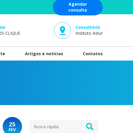
Agendar
consulta
one
Consultório
25-
CLIQUE
Instituto Astur
rte
Artigos e notícias
Contatos
25
FEV