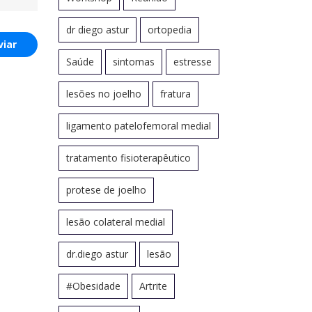
dr diego astur
ortopedia
viar
Saúde
sintomas
estresse
lesões no joelho
fratura
ligamento patelofemoral medial
tratamento fisioterapêutico
protese de joelho
lesão colateral medial
dr.diego astur
lesão
#Obesidade
Artrite