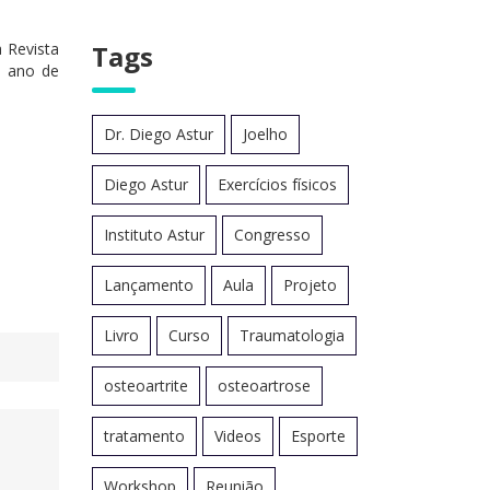
 Revista
Tags
o ano de
Dr. Diego Astur
Joelho
Diego Astur
Exercícios físicos
Instituto Astur
Congresso
Lançamento
Aula
Projeto
Livro
Curso
Traumatologia
osteoartrite
osteoartrose
tratamento
Videos
Esporte
Workshop
Reunião